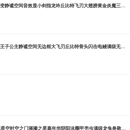
顶配满赛季十字架漩涡黑甲量子裂变静谧空间音效显小剑指龙吟丘比特飞刃大翅膀黄金炎魔三年年卡背景
奇袭鸡哥主播同款豪华满赛季黑甲王子公主静谧空间无边框大飞刃丘比特骨头闪击电鳗满级无双千刃
35盾满赛季王子公主静谧空间吞噬星空时空之门璀璨之星嘉年华阴阳泳圈甲壳虫满级龙兔兽敬请期待