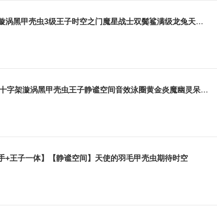
人手顶配42盾2万名黑暗之手黑手漩涡黑甲壳虫3级王子时空之门魔星战士双鬓鲨满级龙兔天使璀璨满赛季
豪华路西法大翅膀满赛季47w龙魂十字架漩涡黑甲壳虫王子静谧空间音效泳圈黄金炎魔幽灵呆呆夜魔
黑手+王子一体】【静谧空间】天使的羽毛甲壳虫期待时空