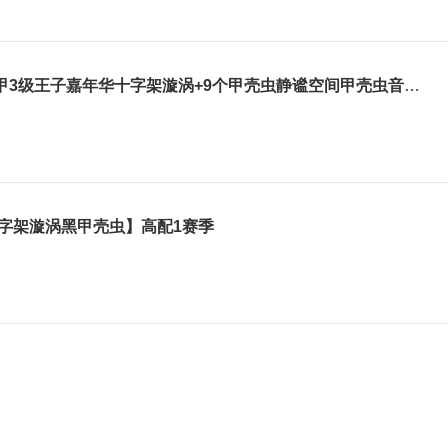
1秀满赛季满级阿芙娜量子裂变黑甲3级王子嘉年华十字架漩涡+9个甲壳虫静谧空间甲壳虫音效年卡
十字架漩涡黑甲壳虫】高配1赛季