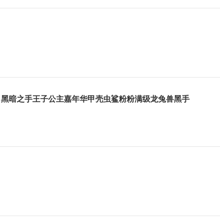
名黑暗之手王子公主嘉年华甲壳虫鲨粉粉满级龙兔兽黑手