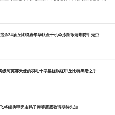
逃杀34盾丘比特嘉年华钛金千机伞泳圈敬请期待甲壳虫
满级阿芙娜天使的羽毛十字架旋涡红甲丘比特黑暗之手
城飞将经典甲壳虫鸭子舞菲露露敬请期待先知