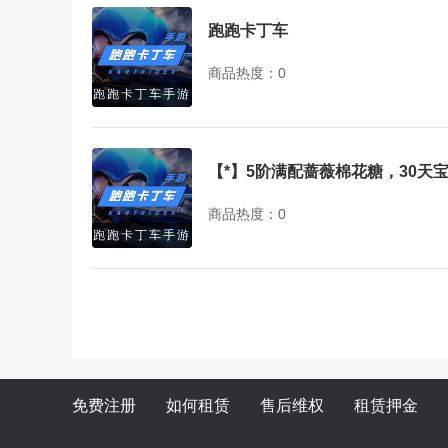
跑跑卡丁车
商品热度：0
跑跑卡丁车手游
【*】5阶满配蔷薇棉花糖，30天
商品热度：0
跑跑卡丁车手游
免费注册
如何租赁
售后维权
租赁押金